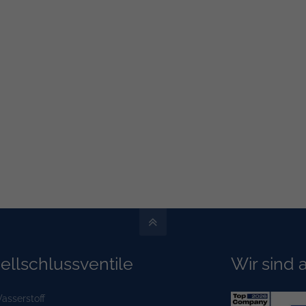
ll­schluss­ventile
Wir sind
asserstoff