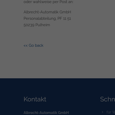
oder wahlweise per Post an:
Albrecht-Automatik GmbH
Personalabteilung, PF 11 51
50239 Pulheim
<<
Go back
Kontakt
Schne
für W
Albrecht-Automatik GmbH