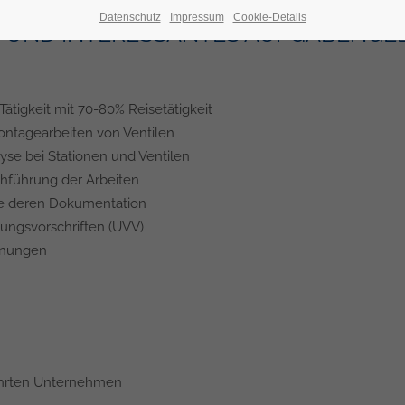
Datenschutz
Impressum
Cookie-Details
 UND INTERESSANTES AUFGABENGEB
tigkeit mit 70-80% Reisetätigkeit
ontagearbeiten von Ventilen
se bei Stationen und Ventilen
hführung der Arbeiten
wie deren Dokumentation
ungsvorschriften (UVV)
hnungen
führten Unternehmen