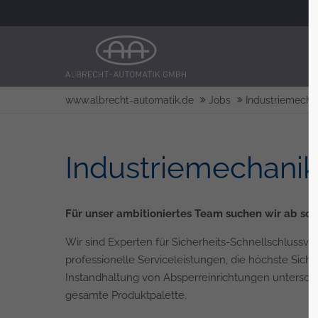
www.albrecht-automatik.de
Jobs
Industriemechan
Industriemechanik
Für unser ambitioniertes Team suchen wir ab so
Wir sind Experten für Sicherheits-Schnellschlussve
professionelle Serviceleistungen, die höchste Siche
Instandhaltung von Absperreinrichtungen unterschi
gesamte Produktpalette.