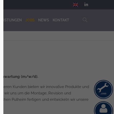
EN
LEISTUNGEN
JOBS
NEWS
KONTAKT
agenwartung (m/w/d).
 Unseren Kunden bieten wir innovative Produkte und
mern wir uns um die Montage, Revision und
ischen Pulheim fertigen und entwickeln wir unsere