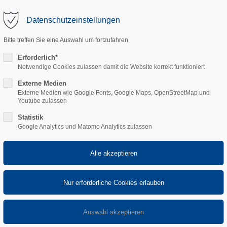
Datenschutzeinstellungen
ÜBER UNS
PROJEKTE
SCHNELLSCHLUSSVENTILE
Bitte treffen Sie eine Auswahl um fortzufahren
Erforderlich*
Notwendige Cookies zulassen damit die Website korrekt funktioniert
iker Service (m|w|d)
Externe Medien
Externe Medien wie Google Fonts, Google Maps, OpenStreetMap und
Youtube zulassen
er Service (m|w|d)
Statistik
Google Analytics und Matomo Analytics zulassen
fort Industriemechaniker Service für die Maschinen- und Anl
ntile und individuelle Kompaktsysteme im industriellen Einsatz.
rheitsstandards in zertifizierter Qualität erfüllen. Weltweit küm
edlichster Anlagen. An unserem Firmensitz im nordrhein-westfäl