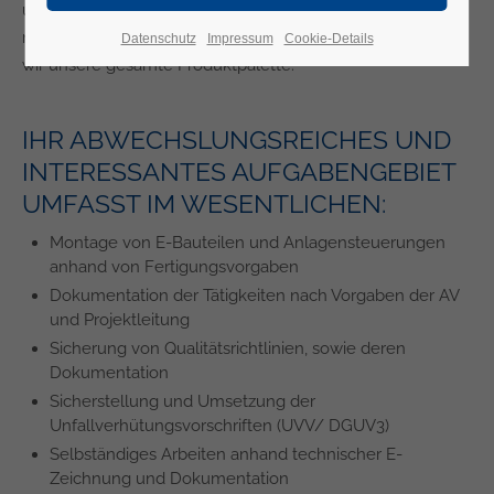
unterschiedlichster Anlagen. An unserem Firmensitz im
nordrhein-westfälischen Pulheim fertigen und entwickeln
Datenschutz
Impressum
Cookie-Details
wir unsere gesamte Produktpalette.
IHR ABWECHSLUNGSREICHES UND
INTERESSANTES AUFGABENGEBIET
UMFASST IM WESENTLICHEN:
Montage von E-Bauteilen und Anlagensteuerungen
anhand von Fertigungsvorgaben
Dokumentation der Tätigkeiten nach Vorgaben der AV
und Projektleitung
Sicherung von Qualitätsrichtlinien, sowie deren
Dokumentation
Sicherstellung und Umsetzung der
Unfallverhütungsvorschriften (UVV/ DGUV3)
Selbständiges Arbeiten anhand technischer E-
Zeichnung und Dokumentation