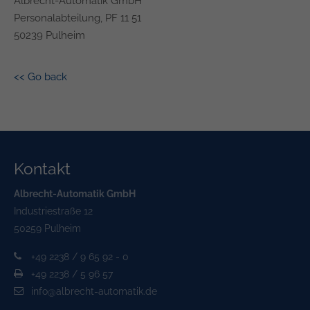
Albrecht-Automatik GmbH
Personalabteilung, PF 11 51
50239 Pulheim
<<
Go back
Kontakt
Albrecht-Automatik GmbH
Industriestraße 12
50259 Pulheim
+49 2238 / 9 65 92 - 0
+49 2238 / 5 96 57
info@albrecht-automatik.de