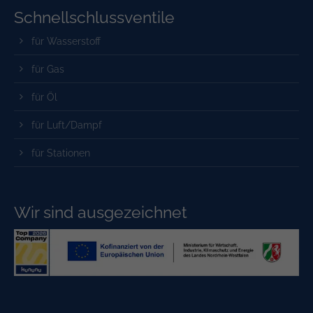
Schnell­schluss­ventile
für Wasserstoff
für Gas
für Öl
für Luft/Dampf
für Stationen
Wir sind ausgezeichnet