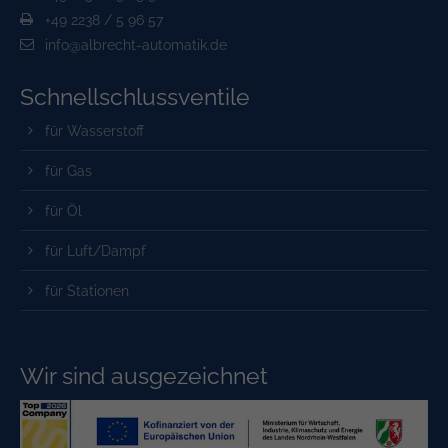
+49 2238 / 5 96 57
info@albrecht-automatik.de
Schnell­schluss­ventile
für Wasserstoff
für Gas
für Öl
für Luft/Dampf
für Stationen
Wir sind ausgezeichnet