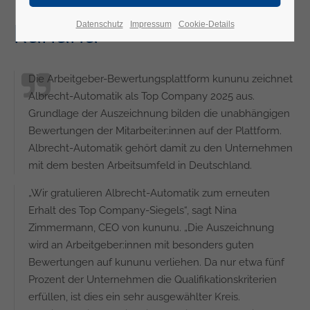
Top Company 2025 –
Datenschutz
Impressum
Cookie-Details
kununu
Die Arbeitgeber-Bewertungsplattform kununu zeichnet
Albrecht-Automatik als Top Company 2025 aus.
Grundlage der Auszeichnung bilden die unabhängigen
Bewertungen der Mitarbeiter:innen auf der Plattform.
Albrecht-Automatik gehört damit zu den Unternehmen
mit dem besten Arbeitsumfeld in Deutschland.
„Wir gratulieren Albrecht-Automatik zum erneuten
Erhalt des Top Company-Siegels“, sagt Nina
Zimmermann, CEO von kununu. „Die Auszeichnung
wird an Arbeitgeber:innen mit besonders guten
Bewertungen auf kununu verliehen. Da nur etwa fünf
Prozent der Unternehmen die Qualifikationskriterien
erfüllen, ist dies ein sehr ausgewählter Kreis.