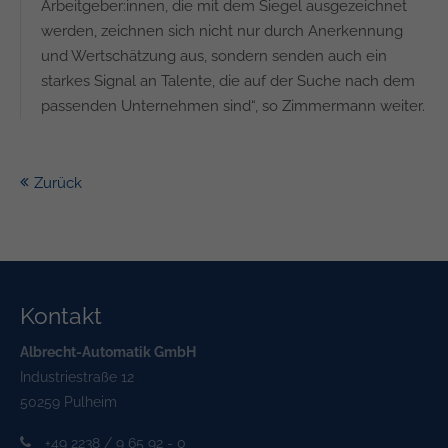
Arbeitgeber:innen, die mit dem Siegel ausgezeichnet
werden, zeichnen sich nicht nur durch Anerkennung
und Wertschätzung aus, sondern senden auch ein
starkes Signal an Talente, die auf der Suche nach dem
passenden Unternehmen sind“, so Zimmermann weiter.
Zurück
Kontakt
Albrecht-Automatik GmbH
Industriestraße 12
50259 Pulheim
+49 2238 / 9 65 92 - 0