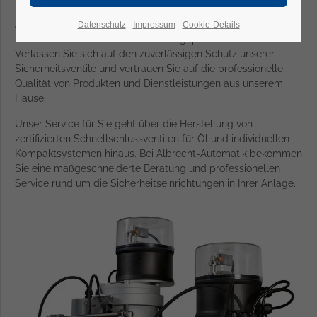
Mit Sicherheits-Schnellschlussventilen für Öl von Albrecht-
Automatik schützen Sie Ihre Belegschaft, Ihre Anlage und die
Datenschutz
Impressum
Cookie-Details
Umwelt vor teuren Schäden und ungeplanten Ausfallzeiten.
Verlassen Sie sich auf den zuverlässigen Schutz unserer
Sicherheitsventile und vertrauen Sie auf die professionelle
Qualität von Produkten und Dienstleistungen aus unserem
Hause.
Unser Service für Sie geht über die Herstellung von
zertifizierten Schnellschlussventilen für Öl und individuellen
Kompaktsystemen hinaus. Bei Albrecht-Automatik bekommen
Sie eine maßgeschneiderte Beratung und professionellen
Service rund um die Sicherheitseinrichtungen in Ihrer Anlage.